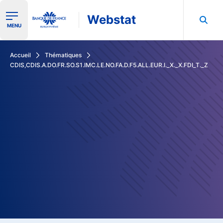
Webstat
Ouvrir le menu de navigation
MENU
Rechercher dans les données de la Banque de France
Accueil
Thématiques
CDIS,CDIS.A.DO.FR.SO.S1.IMC.LE.NO.FA.D.F5.ALL.EUR.I._X._X.FDI_T._Z