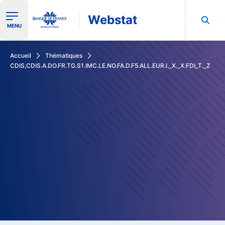
Webstat
Ouvrir le menu de navigation
MENU
Rechercher dans les données de la Banque de France
Accueil
Thématiques
CDIS,CDIS.A.DO.FR.TG.S1.IMC.LE.NO.FA.D.F5.ALL.EUR.I._X._X.FDI_T._Z