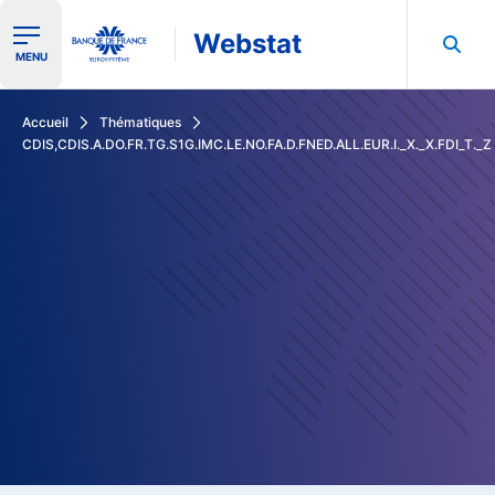
Webstat
Ouvrir le menu de navigation
MENU
Rechercher dans les données de la Banque de France
Accueil
Thématiques
CDIS,CDIS.A.DO.FR.TG.S1G.IMC.LE.NO.FA.D.FNED.ALL.EUR.I._X._X.FDI_T._Z