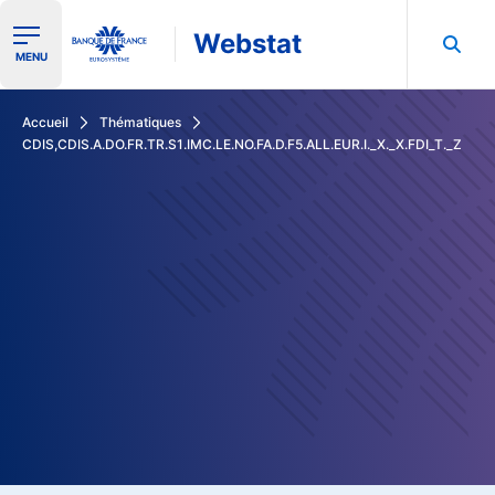
Webstat
Ouvrir le menu de navigation
MENU
Rechercher dans les données de la Banque de France
Accueil
Thématiques
CDIS,CDIS.A.DO.FR.TR.S1.IMC.LE.NO.FA.D.F5.ALL.EUR.I._X._X.FDI_T._Z