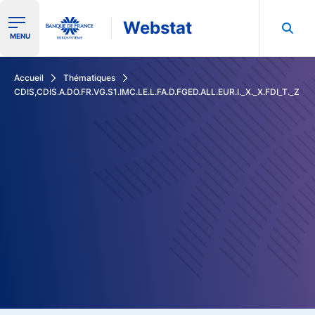
Webstat
Ouvrir le menu de navigation
MENU
Rechercher dans les données de la Banque de France
Accueil
Thématiques
CDIS,CDIS.A.DO.FR.VG.S1.IMC.LE.L.FA.D.FGED.ALL.EUR.I._X._X.FDI_T._Z