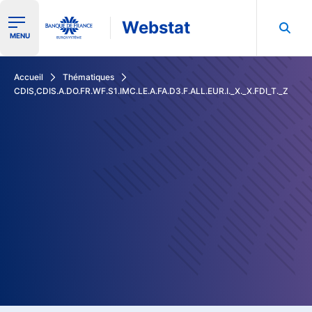
Webstat
Ouvrir le menu de navigation
MENU
Rechercher dans les données de la Banque de France
Accueil
Thématiques
CDIS,CDIS.A.DO.FR.WF.S1.IMC.LE.A.FA.D3.F.ALL.EUR.I._X._X.FDI_T._Z