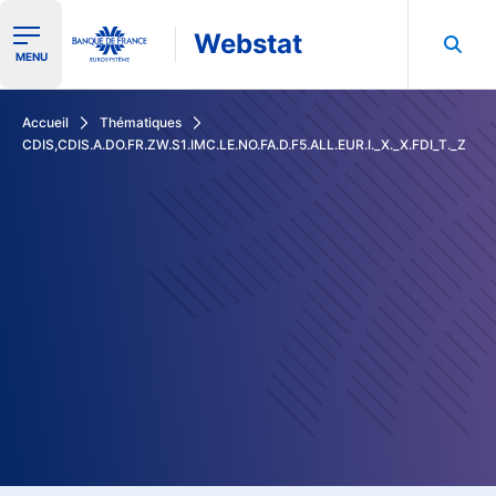
Webstat
Ouvrir le menu de navigation
MENU
Rechercher dans les données de la Banque de France
Accueil
Thématiques
CDIS,CDIS.A.DO.FR.ZW.S1.IMC.LE.NO.FA.D.F5.ALL.EUR.I._X._X.FDI_T._Z