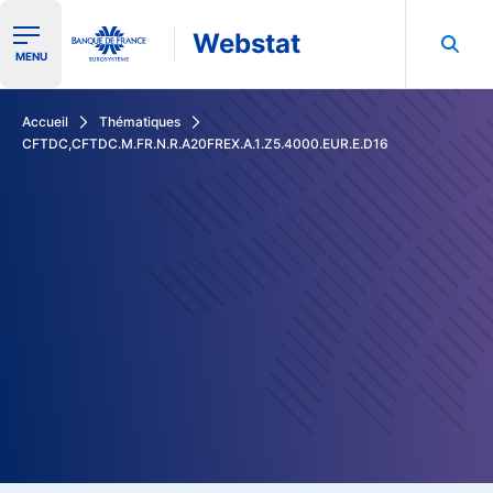
Webstat
Ouvrir le menu de navigation
MENU
Rechercher dans les données de la Banque de France
Accueil
Thématiques
CFTDC,CFTDC.M.FR.N.R.A20FREX.A.1.Z5.4000.EUR.E.D16