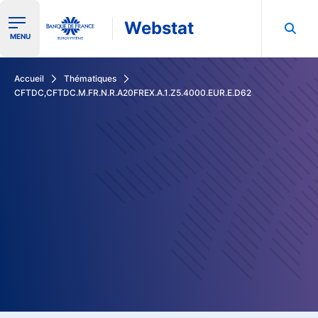
Webstat
Ouvrir le menu de navigation
MENU
Rechercher dans les données de la Banque de France
Accueil
Thématiques
CFTDC,CFTDC.M.FR.N.R.A20FREX.A.1.Z5.4000.EUR.E.D62