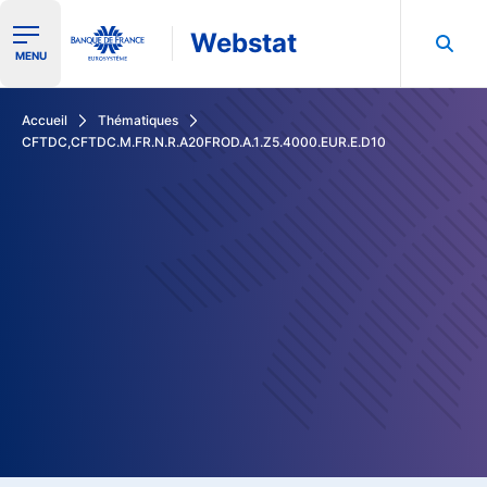
Webstat
Ouvrir le menu de navigation
MENU
Rechercher dans les données de la Banque de France
Accueil
Thématiques
CFTDC,CFTDC.M.FR.N.R.A20FROD.A.1.Z5.4000.EUR.E.D10