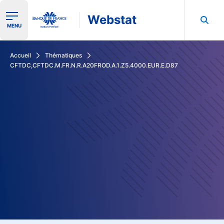
Webstat
Ouvrir le menu de navigation
MENU
Rechercher dans les données de la Banque de France
Accueil
Thématiques
CFTDC,CFTDC.M.FR.N.R.A20FROD.A.1.Z5.4000.EUR.E.D87