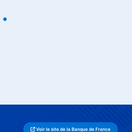
Voir le site de la Banque de France