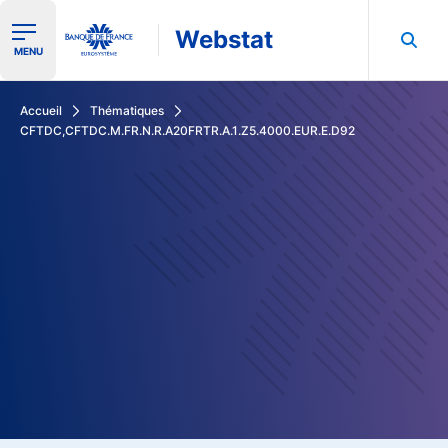
Webstat
Ouvrir le menu de navigation
MENU
Rechercher dans les données de la Banque de France
Accueil
Thématiques
CFTDC,CFTDC.M.FR.N.R.A20FRTR.A.1.Z5.4000.EUR.E.D92