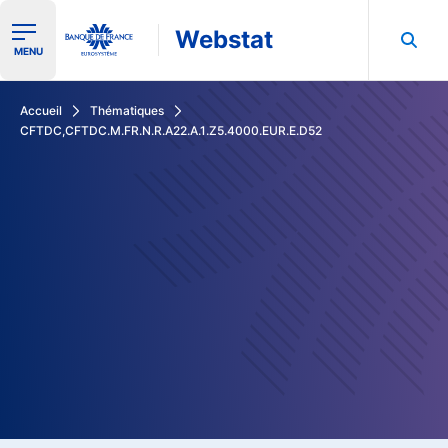
Webstat
Ouvrir le menu de navigation
MENU
Rechercher dans les données de la Banque de France
Accueil
Thématiques
CFTDC,CFTDC.M.FR.N.R.A22.A.1.Z5.4000.EUR.E.D52