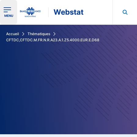
Webstat
Ouvrir le menu de navigation
MENU
Rechercher dans les données de la Banque de France
Accueil
Thématiques
CFTDC,CFTDC.M.FR.N.R.A23.A.1.Z5.4000.EUR.E.D68