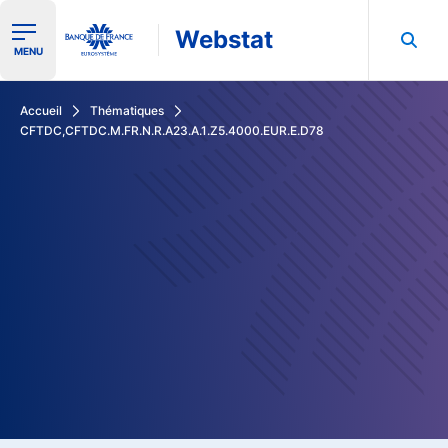
Webstat
Ouvrir le menu de navigation
MENU
Rechercher dans les données de la Banque de France
Accueil
Thématiques
CFTDC,CFTDC.M.FR.N.R.A23.A.1.Z5.4000.EUR.E.D78