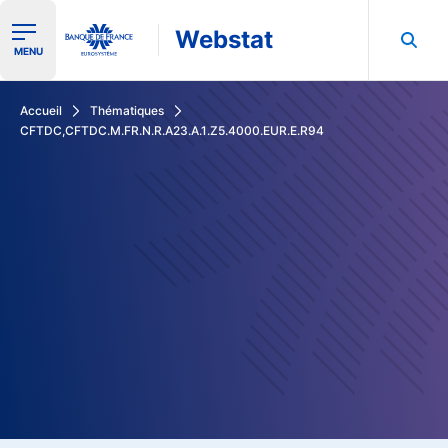
Webstat
Ouvrir le menu de navigation
MENU
Rechercher dans les données de la Banque de France
Accueil
Thématiques
CFTDC,CFTDC.M.FR.N.R.A23.A.1.Z5.4000.EUR.E.R94