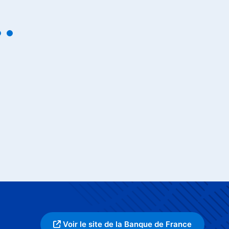
Voir le site de la Banque de France