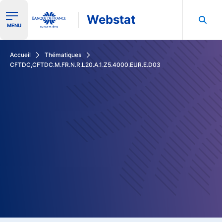
Webstat
Ouvrir le menu de navigation
MENU
Rechercher dans les données de la Banque de France
Accueil
Thématiques
CFTDC,CFTDC.M.FR.N.R.L20.A.1.Z5.4000.EUR.E.D03