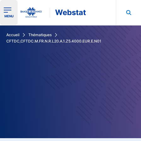
Webstat
Ouvrir le menu de navigation
MENU
Rechercher dans les données de la Banque de France
Accueil
Thématiques
CFTDC,CFTDC.M.FR.N.R.L20.A.1.Z5.4000.EUR.E.N01