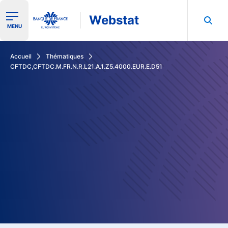
Webstat
Ouvrir le menu de navigation
MENU
Rechercher dans les données de la Banque de France
Accueil
Thématiques
CFTDC,CFTDC.M.FR.N.R.L21.A.1.Z5.4000.EUR.E.D51