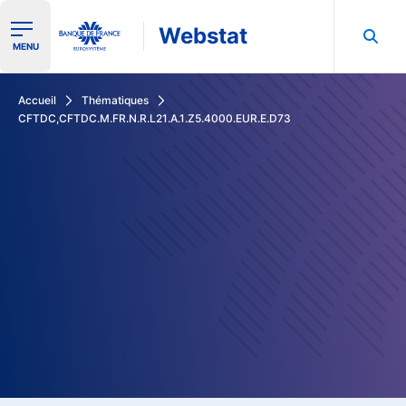
Webstat
Ouvrir le menu de navigation
MENU
Rechercher dans les données de la Banque de France
Accueil
Thématiques
CFTDC,CFTDC.M.FR.N.R.L21.A.1.Z5.4000.EUR.E.D73