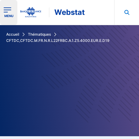
Webstat
Ouvrir le menu de navigation
MENU
Rechercher dans les données de la Banque de France
Accueil
Thématiques
CFTDC,CFTDC.M.FR.N.R.L22FRBC.A.1.Z5.4000.EUR.E.D19