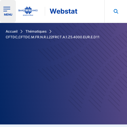
Webstat
Ouvrir le menu de navigation
MENU
Rechercher dans les données de la Banque de France
Accueil
Thématiques
CFTDC,CFTDC.M.FR.N.R.L22FRCT.A.1.Z5.4000.EUR.E.D11