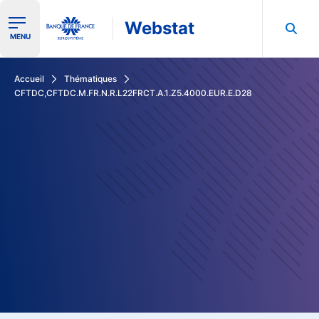
Webstat
Ouvrir le menu de navigation
MENU
Rechercher dans les données de la Banque de France
Accueil
Thématiques
CFTDC,CFTDC.M.FR.N.R.L22FRCT.A.1.Z5.4000.EUR.E.D28