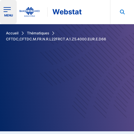
Webstat
Ouvrir le menu de navigation
MENU
Rechercher dans les données de la Banque de France
Accueil
Thématiques
CFTDC,CFTDC.M.FR.N.R.L22FRCT.A.1.Z5.4000.EUR.E.D66