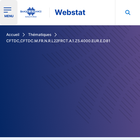
Webstat
Ouvrir le menu de navigation
MENU
Rechercher dans les données de la Banque de France
Accueil
Thématiques
CFTDC,CFTDC.M.FR.N.R.L22FRCT.A.1.Z5.4000.EUR.E.D81