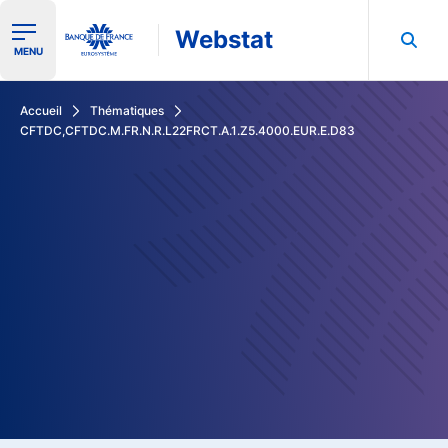
Webstat
Ouvrir le menu de navigation
MENU
Rechercher dans les données de la Banque de France
Accueil
Thématiques
CFTDC,CFTDC.M.FR.N.R.L22FRCT.A.1.Z5.4000.EUR.E.D83