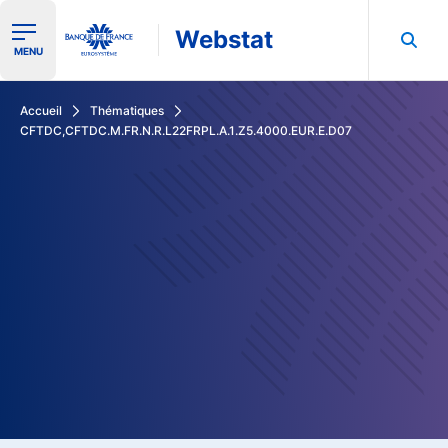
Webstat
Ouvrir le menu de navigation
MENU
Rechercher dans les données de la Banque de France
Accueil
Thématiques
CFTDC,CFTDC.M.FR.N.R.L22FRPL.A.1.Z5.4000.EUR.E.D07