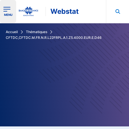
Webstat
Ouvrir le menu de navigation
MENU
Rechercher dans les données de la Banque de France
Accueil
Thématiques
CFTDC,CFTDC.M.FR.N.R.L22FRPL.A.1.Z5.4000.EUR.E.D46