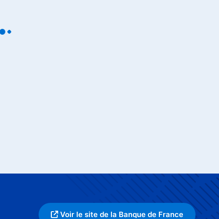
Voir le site de la Banque de France