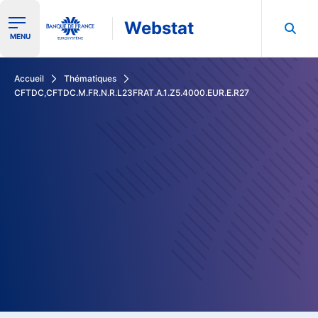
Webstat
Ouvrir le menu de navigation
MENU
Rechercher dans les données de la Banque de France
Accueil
Thématiques
CFTDC,CFTDC.M.FR.N.R.L23FRAT.A.1.Z5.4000.EUR.E.R27