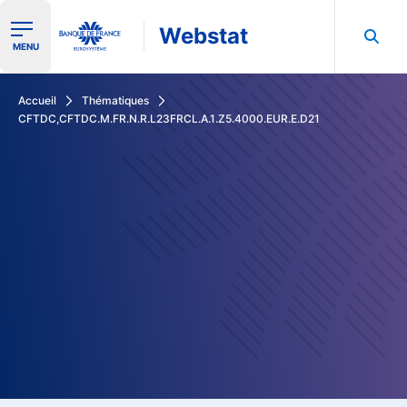
Webstat
Ouvrir le menu de navigation
MENU
Rechercher dans les données de la Banque de France
Accueil
Thématiques
CFTDC,CFTDC.M.FR.N.R.L23FRCL.A.1.Z5.4000.EUR.E.D21