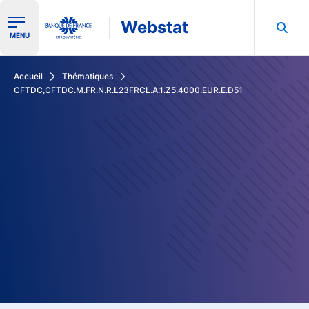
Webstat
Ouvrir le menu de navigation
MENU
Rechercher dans les données de la Banque de France
Accueil
Thématiques
CFTDC,CFTDC.M.FR.N.R.L23FRCL.A.1.Z5.4000.EUR.E.D51