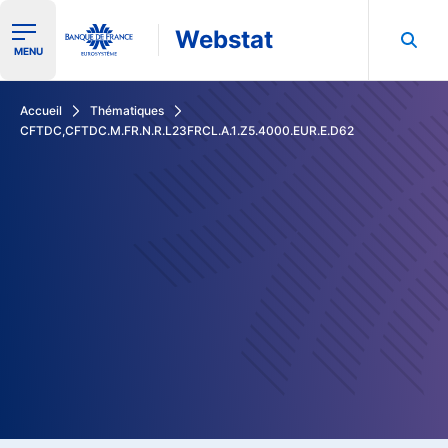
Webstat
Ouvrir le menu de navigation
MENU
Rechercher dans les données de la Banque de France
Accueil
Thématiques
CFTDC,CFTDC.M.FR.N.R.L23FRCL.A.1.Z5.4000.EUR.E.D62