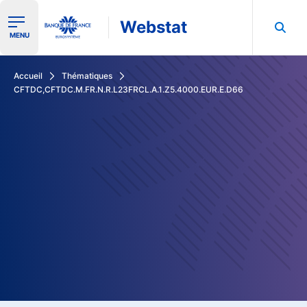
Webstat
Ouvrir le menu de navigation
MENU
Rechercher dans les données de la Banque de France
Accueil
Thématiques
CFTDC,CFTDC.M.FR.N.R.L23FRCL.A.1.Z5.4000.EUR.E.D66