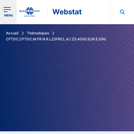
Webstat
Ouvrir le menu de navigation
MENU
Rechercher dans les données de la Banque de France
Accueil
Thématiques
CFTDC,CFTDC.M.FR.N.R.L23FRCL.A.1.Z5.4000.EUR.E.D90