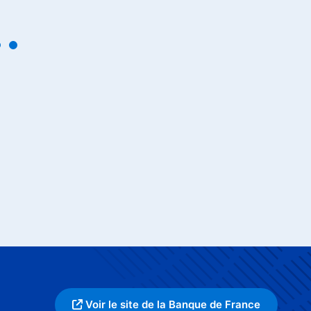
Voir le site de la Banque de France