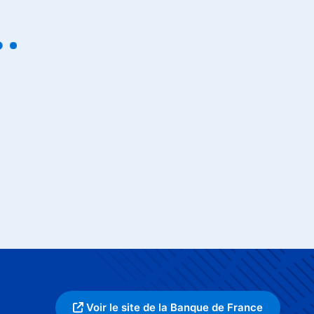
Voir le site de la Banque de France