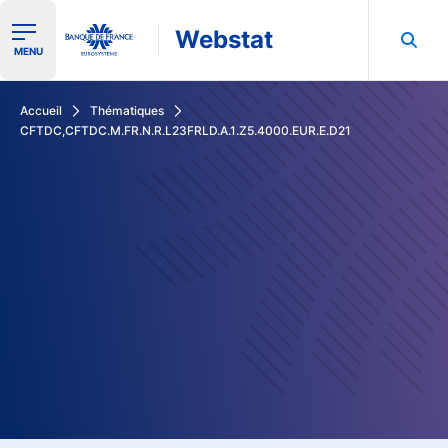
Webstat
Ouvrir le menu de navigation
MENU
Rechercher dans les données de la Banque de France
Accueil
Thématiques
CFTDC,CFTDC.M.FR.N.R.L23FRLD.A.1.Z5.4000.EUR.E.D21