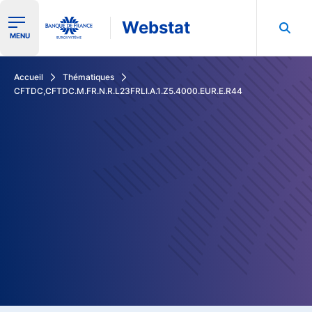
Webstat
Ouvrir le menu de navigation
MENU
Rechercher dans les données de la Banque de France
Accueil
Thématiques
CFTDC,CFTDC.M.FR.N.R.L23FRLI.A.1.Z5.4000.EUR.E.R44