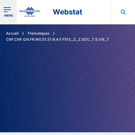
Webstat
Ouvrir le menu de navigation
MENU
Rechercher dans les données de la Banque de France
Accueil
Thématiques
CNF,CNF.Q.N.FR.W0.S1.S1.N.A.F.F512._Z._Z.XDC._T.S.V.N._T