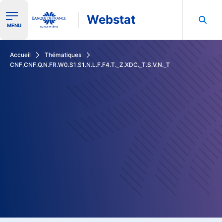
Webstat
Ouvrir le menu de navigation
MENU
Rechercher dans les données de la Banque de France
Accueil
Thématiques
CNF,CNF.Q.N.FR.W0.S1.S1.N.L.F.F4.T._Z.XDC._T.S.V.N._T