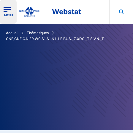
Webstat
Ouvrir le menu de navigation
MENU
Rechercher dans les données de la Banque de France
Accueil
Thématiques
CNF,CNF.Q.N.FR.W0.S1.S1.N.L.LE.F4.S._Z.XDC._T.S.V.N._T