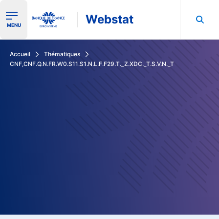
Webstat
Ouvrir le menu de navigation
MENU
Rechercher dans les données de la Banque de France
Accueil
Thématiques
CNF,CNF.Q.N.FR.W0.S11.S1.N.L.F.F29.T._Z.XDC._T.S.V.N._T