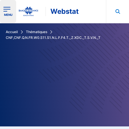
Webstat
Ouvrir le menu de navigation
MENU
Rechercher dans les données de la Banque de France
Accueil
Thématiques
CNF,CNF.Q.N.FR.W0.S11.S1.N.L.F.F4.T._Z.XDC._T.S.V.N._T