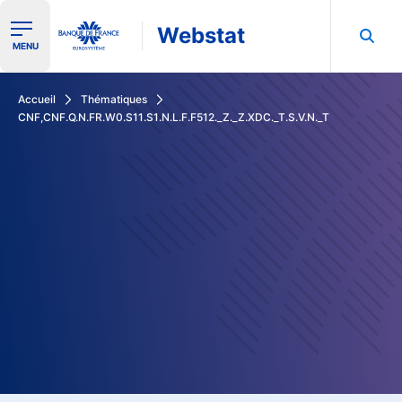
Webstat
Ouvrir le menu de navigation
MENU
Rechercher dans les données de la Banque de France
Accueil
Thématiques
CNF,CNF.Q.N.FR.W0.S11.S1.N.L.F.F512._Z._Z.XDC._T.S.V.N._T