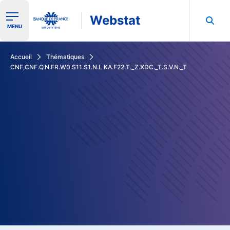
Webstat
Ouvrir le menu de navigation
MENU
Rechercher dans les données de la Banque de France
Accueil
Thématiques
CNF,CNF.Q.N.FR.W0.S11.S1.N.L.KA.F22.T._Z.XDC._T.S.V.N._T