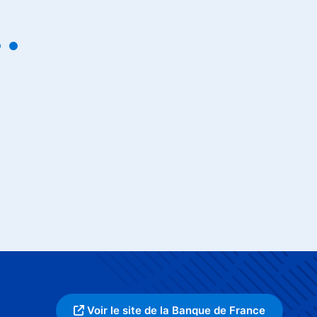
Voir le site de la Banque de France