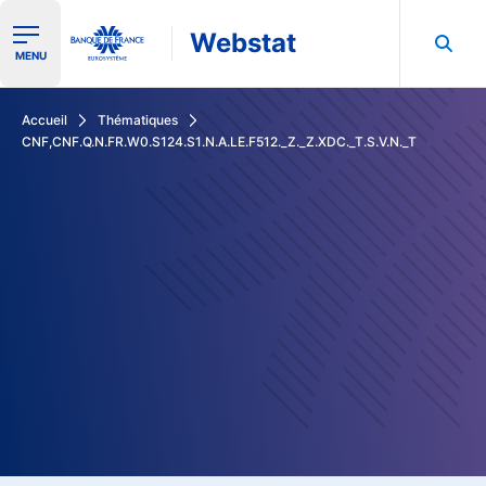
Webstat
Ouvrir le menu de navigation
MENU
Rechercher dans les données de la Banque de France
Accueil
Thématiques
CNF,CNF.Q.N.FR.W0.S124.S1.N.A.LE.F512._Z._Z.XDC._T.S.V.N._T